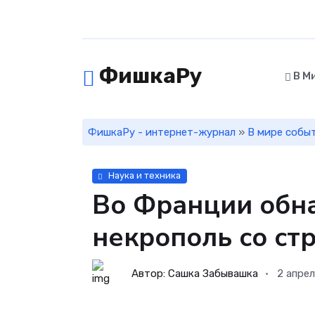
ФишкаРу
В М
ФишкаРу - интернет-журнал
»
В мире собы
Наука и техника
Во Франции обн
некрополь со ст
Автор: Сашка Забывашка
2 апре