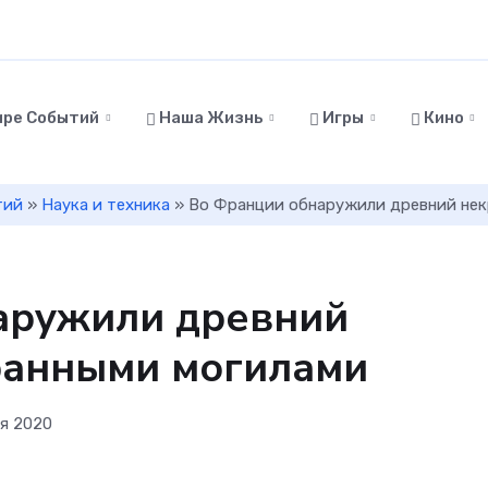
ире Событий
Наша Жизнь
Игры
Кино
тий
»
Наука и техника
» Во Франции обнаружили древний нек
аружили древний
ранными могилами
ля 2020