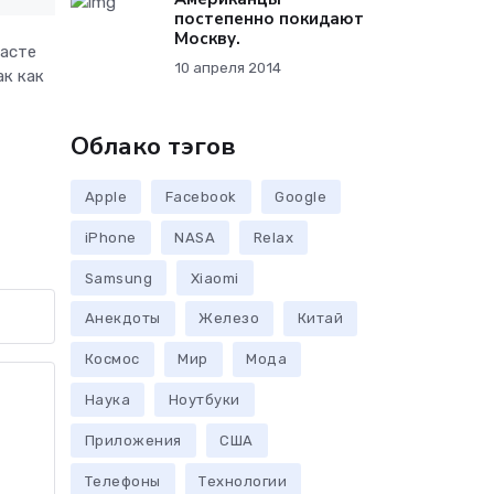
постепенно покидают
Москву.
расте
10 апреля 2014
ак как
Облако тэгов
Apple
Facebook
Google
iPhone
NASA
Relax
Samsung
Xiaomi
Анекдоты
Железо
Китай
Космос
Мир
Мода
Наука
Ноутбуки
Приложения
США
Телефоны
Технологии