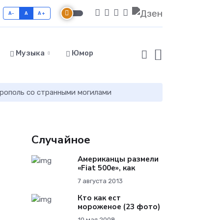
A-
A
A+
Музыка
Юмор
рополь со странными могилами
Случайное
Американцы размели
«Fiat 500e», как
7 августа 2013
Кто как ест
мороженое (23 фото)
10 мая 2008