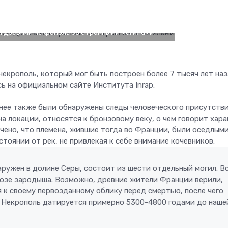
 древний некрополь со странными могилами
екрополь, который мог быть построен более 7 тысяч лет наз
ь на официальном сайте Института Inrap.
анее также были обнаружены следы человеческого присутстви
на локации, относятся к бронзовому веку, о чем говорит хар
чено, что племена, жившие тогда во Франции, были оседлыми
тоянии от рек, не привлекая к себе внимание кочевников.
аружен в долине Серы, состоит из шести отдельный могил. В
позе зародыша. Возможно, древние жители Франции верили,
 к своему первозданному облику перед смертью, после чего
р. Некрополь датируется примерно 5300-4800 годами до наше