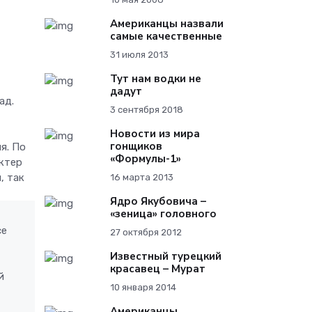
Американцы назвали
самые качественные
31 июля 2013
Тут нам водки не
дадут
ад.
3 сентября 2018
Новости из мира
гонщиков
я. По
«Формулы-1»
актер
, так
16 марта 2013
Ядро Якубовича –
«зеница» головного
се
27 октября 2012
Известный турецкий
красавец – Мурат
й
10 января 2014
Американцы