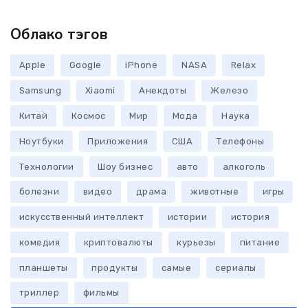
Облако тэгов
Apple
Google
iPhone
NASA
Relax
Samsung
Xiaomi
Анекдоты
Железо
Китай
Космос
Мир
Мода
Наука
Ноутбуки
Приложения
США
Телефоны
Технологии
Шоу бизнес
авто
алкоголь
болезни
видео
драма
животные
игры
искусственный интеллект
истории
история
комедия
криптовалюты
курьезы
питание
планшеты
продукты
самые
сериалы
триллер
фильмы