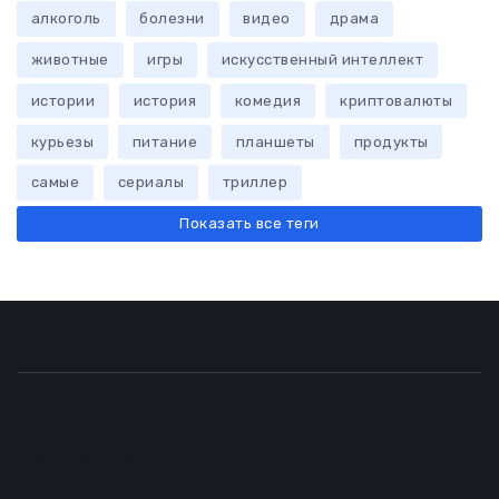
алкоголь
болезни
видео
драма
животные
игры
искусственный интеллект
истории
история
комедия
криптовалюты
курьезы
питание
планшеты
продукты
самые
сериалы
триллер
Показать все теги
Описание