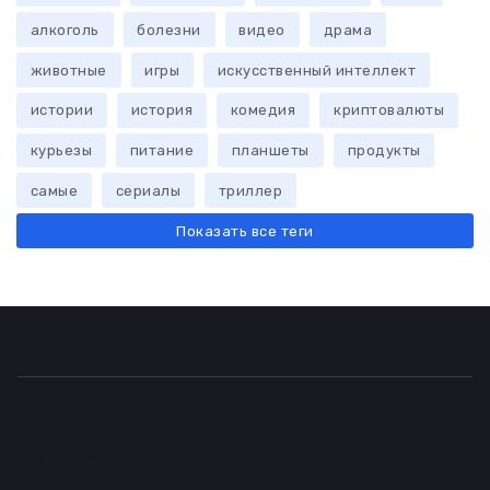
алкоголь
болезни
видео
драма
животные
игры
искусственный интеллект
истории
история
комедия
криптовалюты
курьезы
питание
планшеты
продукты
самые
сериалы
триллер
Показать все теги
Описание