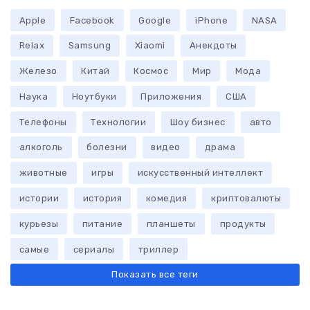
Apple
Facebook
Google
iPhone
NASA
Relax
Samsung
Xiaomi
Анекдоты
Железо
Китай
Космос
Мир
Мода
Наука
Ноутбуки
Приложения
США
Телефоны
Технологии
Шоу бизнес
авто
алкоголь
болезни
видео
драма
животные
игры
искусственный интеллект
истории
история
комедия
криптовалюты
курьезы
питание
планшеты
продукты
самые
сериалы
триллер
Показать все теги