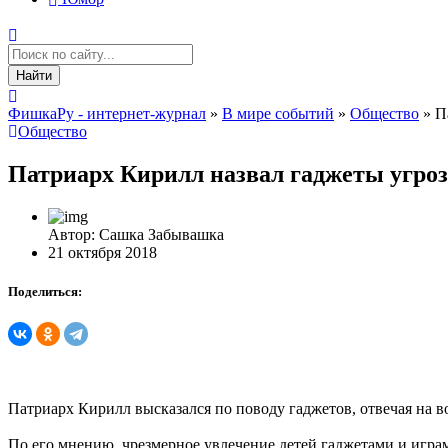
Найти
ФишкаРу - интернет-журнал
»
В мире событий
»
Общество
» П
Общество
Патриарх Кирилл назвал гаджеты угроз
Автор: Сашка Забывашка
21 октября 2018
Поделиться:
Патриарх Кирилл высказался по поводу гаджетов, отвечая на
По его мнению, чрезмерное увлечение детей гаджетами и играм