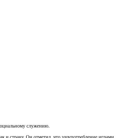
 социальному служению.
к и страну. Он отметил, что злоупотребление играми