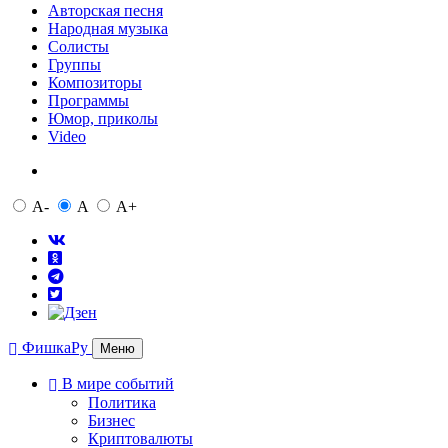
Авторская песня
Народная музыка
Солисты
Группы
Композиторы
Программы
Юмор, приколы
Video
A-
A
A+
ФишкаРу
Меню
В мире событий
Политика
Бизнес
Криптовалюты