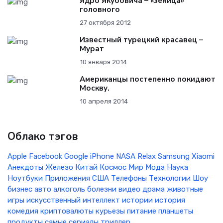
Ядро Якубовича – «зеница»
головного
27 октября 2012
Известный турецкий красавец –
Мурат
10 января 2014
Американцы постепенно покидают
Москву.
10 апреля 2014
Облако тэгов
Apple
Facebook
Google
iPhone
NASA
Relax
Samsung
Xiaomi
Анекдоты
Железо
Китай
Космос
Мир
Мода
Наука
Ноутбуки
Приложения
США
Телефоны
Технологии
Шоу
бизнес
авто
алкоголь
болезни
видео
драма
животные
игры
искусственный интеллект
истории
история
комедия
криптовалюты
курьезы
питание
планшеты
продукты
самые
сериалы
триллер