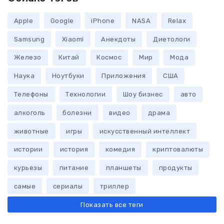
Apple
Google
iPhone
NASA
Relax
Samsung
Xiaomi
Анекдоты
Диетологи
Железо
Китай
Космос
Мир
Мода
Наука
Ноутбуки
Приложения
США
Телефоны
Технологии
Шоу бизнес
авто
алкоголь
болезни
видео
драма
животные
игры
искусственный интеллект
истории
история
комедия
криптовалюты
курьезы
питание
планшеты
продукты
самые
сериалы
триллер
Показать все теги