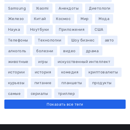
Samsung
Xiaomi
Анекдоты
Диетологи
Железо
Китай
Космос
Мир
Мода
Наука
Ноутбуки
Приложения
США
Телефоны
Технологии
Шоу бизнес
авто
алкоголь
болезни
видео
драма
животные
игры
искусственный интеллект
истории
история
комедия
криптовалюты
курьезы
питание
планшеты
продукты
самые
сериалы
триллер
Показать все теги