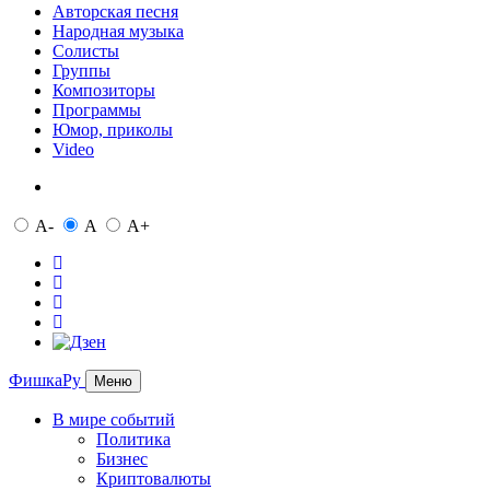
Авторская песня
Народная музыка
Солисты
Группы
Композиторы
Программы
Юмор, приколы
Video
A-
A
A+
ФишкаРу
Меню
В мире событий
Политика
Бизнес
Криптовалюты