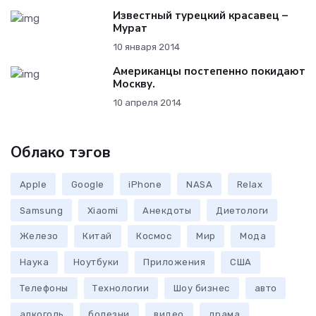
Известный турецкий красавец –
Мурат
10 января 2014
Американцы постепенно покидают
Москву.
10 апреля 2014
Облако тэгов
Apple
Google
iPhone
NASA
Relax
Samsung
Xiaomi
Анекдоты
Диетологи
Железо
Китай
Космос
Мир
Мода
Наука
Ноутбуки
Приложения
США
Телефоны
Технологии
Шоу бизнес
авто
алкоголь
болезни
видео
драма