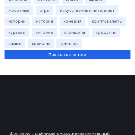
животные
игры
искусственный интеллект
истории
история
комедия
криптовалюты
курьезы
питание
планшеты
продукты
самые
сериалы
триллер
Показать все теги
Описание
Фишка.ру - информационно-развлекательный