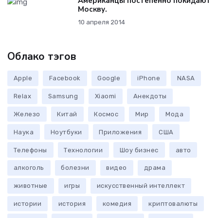
Американцы постепенно покидают
Москву.
10 апреля 2014
Облако тэгов
Apple
Facebook
Google
iPhone
NASA
Relax
Samsung
Xiaomi
Анекдоты
Железо
Китай
Космос
Мир
Мода
Наука
Ноутбуки
Приложения
США
Телефоны
Технологии
Шоу бизнес
авто
алкоголь
болезни
видео
драма
животные
игры
искусственный интеллект
истории
история
комедия
криптовалюты