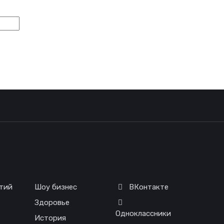
я
Соц. сети
тий
Шоу бизнес
ВКонтакте
Здоровье
Одноклассники
История