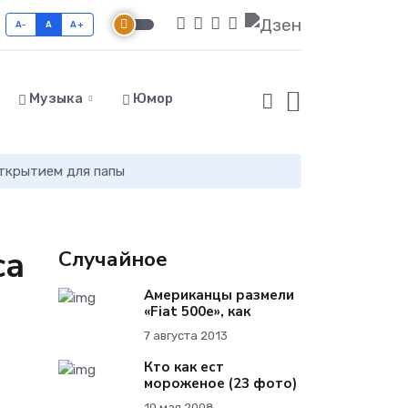
A-
A
A+
Музыка
Юмор
ткрытием для папы
са
Случайное
Американцы размели
«Fiat 500e», как
7 августа 2013
Кто как ест
мороженое (23 фото)
10 мая 2008