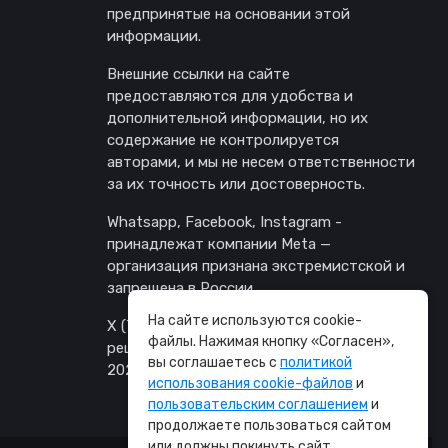
предпринятые на основании этой
информации.
Внешние ссылки на сайте
предоставляются для удобства и
дополнительной информации, но их
содержание не контролируется
авторами, и мы не несем ответственности
за их точность или достоверность.
Whatsapp, Facebook, Instagram -
принадлежат компании Meta —
организация признана экстремистской и
запрещена в России.
На сайте используются cookie-
X (Twitter) заблокирован в России по
файлы. Нажимая кнопку «Согласен»,
решению Генпрокуратуры от 24 февраля
вы соглашаетесь с
политикой
2022 г.
использования cookie-файлов
и
пользовательским соглашением
и
продолжаете пользоваться сайтом
или должны покинуть сайт.