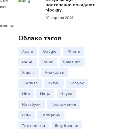
 сын
постепенно покидают
яли –
Москву.
10 апреля 2014
било на
Облако тэгов
Apple
Google
iPhone
NASA
Relax
Samsung
Xiaomi
Анекдоты
Железо
Китай
Космос
Мир
Мода
Наука
Ноутбуки
Приложения
США
Телефоны
Технологии
Шоу бизнес