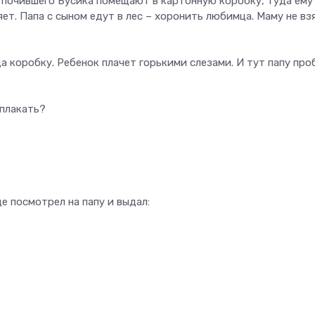
 почившего Бусика помещают в картонную коробку, туда ему
т. Папа с сыном едут в лес – хоронить любимца. Маму не вз
а коробку. Ребенок плачет горькими слезами. И тут папу про
 плакать?
е посмотрел на папу и выдал: