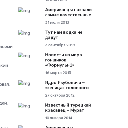
Американцы назвали
самые качественные
31 июля 2013
Тут нам водки не
дадут
3 сентября 2018
своими
Новости из мира
гонщиков
«Формулы-1»
ский
16 марта 2013
Ядро Якубовича –
овал.
«зеница» головного
27 октября 2012
дей.
Известный турецкий
красавец – Мурат
10 января 2014
Американцы