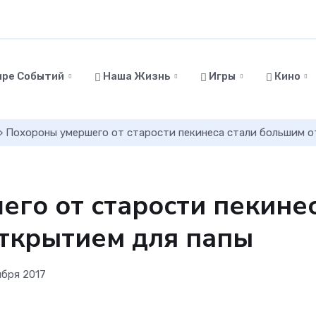
ире Событий
Наша Жизнь
Игры
Кино
 Похороны умершего от старости пекинеса стали большим о
го от старости пекине
ткрытием для папы
ября 2017