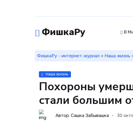
ФишкаРу
В М
ФишкаРу - интернет-журнал
»
Наша жизнь
»
Наша жизнь
Похороны умерше
стали большим о
Автор: Сашка Забывашка
30 окт