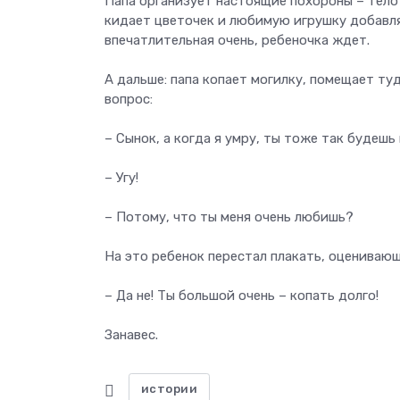
Папа организует настоящие похороны – тело
кидает цветочек и любимую игрушку добавляе
впечатлительная очень, ребеночка ждет.
А дальше: папа копает могилку, помещает туд
вопрос:
– Сынок, а когда я умру, ты тоже так будешь
– Угу!
– Потому, что ты меня очень любишь?
На это ребенок перестал плакать, оценивающ
– Да не! Ты большой очень – копать долго!
Занавес.
истории