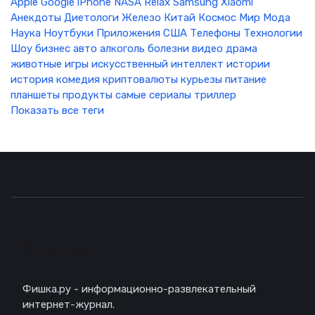
Apple
Google
iPhone
NASA
Relax
Samsung
Xiaomi
Анекдоты
Диетологи
Железо
Китай
Космос
Мир
Мода
Наука
Ноутбуки
Приложения
США
Телефоны
Технологии
Шоу бизнес
авто
алкоголь
болезни
видео
драма
животные
игры
искусственный интеллект
истории
история
комедия
криптовалюты
курьезы
питание
планшеты
продукты
самые
сериалы
триллер
Показать все теги
Описание
Фишка.ру - информационно-развлекательный
интернет-журнал.