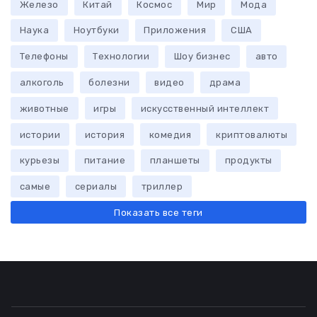
Железо
Китай
Космос
Мир
Мода
Наука
Ноутбуки
Приложения
США
Телефоны
Технологии
Шоу бизнес
авто
алкоголь
болезни
видео
драма
животные
игры
искусственный интеллект
истории
история
комедия
криптовалюты
курьезы
питание
планшеты
продукты
самые
сериалы
триллер
Показать все теги