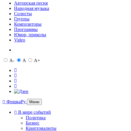
Авторская песня
Народная музыка
Солисты
Группы
Композиторы
Программы
Юмор, приколы
Video
A-
A
A+
ФишкаРу
Меню
В мире событий
Политика
Бизнес
Криптовалюты