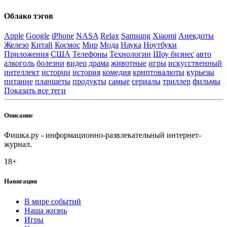
Облако тэгов
Apple
Google
iPhone
NASA
Relax
Samsung
Xiaomi
Анекдоты
Железо
Китай
Космос
Мир
Мода
Наука
Ноутбуки
Приложения
США
Телефоны
Технологии
Шоу бизнес
авто
алкоголь
болезни
видео
драма
животные
игры
искусственный
интеллект
истории
история
комедия
криптовалюты
курьезы
питание
планшеты
продукты
самые
сериалы
триллер
фильмы
Показать все теги
Описание
Фишка.ру - информационно-развлекательный интернет-
журнал.
18+
Навигация
В мире событий
Наша жизнь
Игры