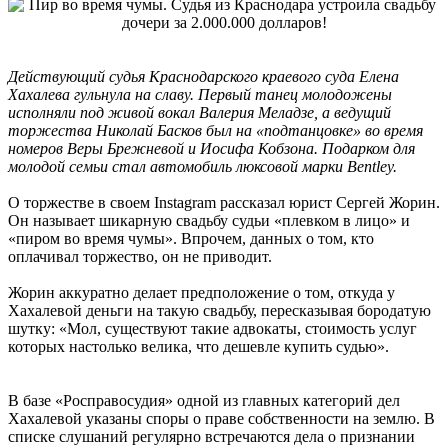
Действующий судья Краснодарского краевого суда Елена
Хахалева гульнула на славу. Первый танец молодожены
исполняли под живой вокал Валерия Меладзе, а ведущий
торжества Николай Басков был на «подтанцовке» во время
номеров Веры Брежневой и Иосифа Кобзона. Подарком для
молодой семьи стал автомобиль люксовой марки Bentley.
О торжестве в своем Instagram рассказал юрист Сергей Жорин.
Он называет шикарную свадьбу судьи «плевком в лицо» и
«пиром во время чумы». Впрочем, данных о том, кто
оплачивал торжество, он не приводит.
Жорин аккуратно делает предположение о том, откуда у
Хахалевой деньги на такую свадьбу, пересказывая бородатую
шутку: «Мол, существуют такие адвокаты, стоимость услуг
которых настолько велика, что дешевле купить судью».
В базе «Росправосудия» одной из главных категорий дел
Хахалевой указаны споры о праве собственности на землю. В
списке слушаний регулярно встречаются дела о признании