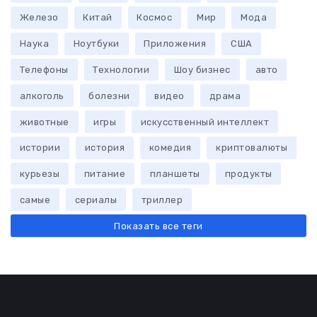
Железо
Китай
Космос
Мир
Мода
Наука
Ноутбуки
Приложения
США
Телефоны
Технологии
Шоу бизнес
авто
алкоголь
болезни
видео
драма
животные
игры
искусственный интеллект
истории
история
комедия
криптовалюты
курьезы
питание
планшеты
продукты
самые
сериалы
триллер
Показать все теги