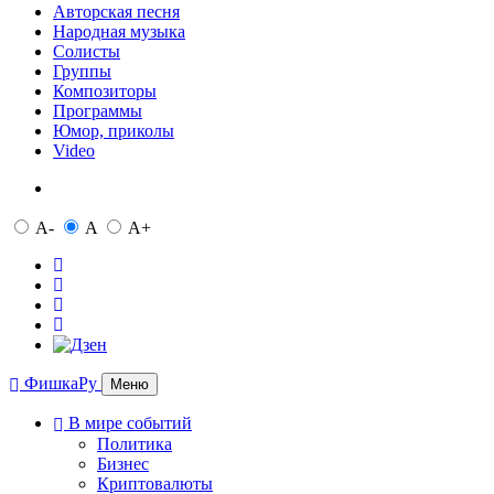
Авторская песня
Народная музыка
Солисты
Группы
Композиторы
Программы
Юмор, приколы
Video
A-
A
A+
ФишкаРу
Меню
В мире событий
Политика
Бизнес
Криптовалюты