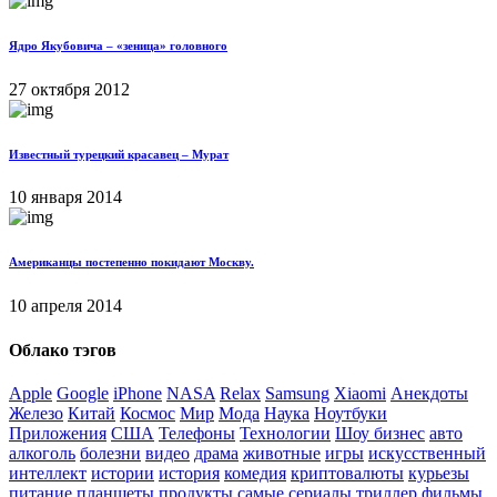
Ядро Якубовича – «зеница» головного
27 октября 2012
Известный турецкий красавец – Мурат
10 января 2014
Американцы постепенно покидают Москву.
10 апреля 2014
Облако тэгов
Apple
Google
iPhone
NASA
Relax
Samsung
Xiaomi
Анекдоты
Железо
Китай
Космос
Мир
Мода
Наука
Ноутбуки
Приложения
США
Телефоны
Технологии
Шоу бизнес
авто
алкоголь
болезни
видео
драма
животные
игры
искусственный
интеллект
истории
история
комедия
криптовалюты
курьезы
питание
планшеты
продукты
самые
сериалы
триллер
фильмы