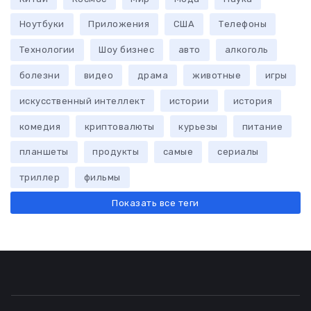
Ноутбуки
Приложения
США
Телефоны
Технологии
Шоу бизнес
авто
алкоголь
болезни
видео
драма
животные
игры
искусственный интеллект
истории
история
комедия
криптовалюты
курьезы
питание
планшеты
продукты
самые
сериалы
триллер
фильмы
Показать все теги