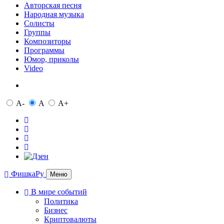
Авторская песня
Народная музыка
Солисты
Группы
Композиторы
Программы
Юмор, приколы
Video
A-
A
A+
ФишкаРу
Меню
В мире событий
Политика
Бизнес
Криптовалюты