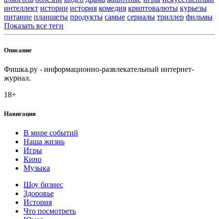
интеллект
истории
история
комедия
криптовалюты
курьезы
питание
планшеты
продукты
самые
сериалы
триллер
фильмы
Показать все теги
Описание
Фишка.ру - информационно-развлекательный интернет-
журнал.
18+
Навигация
В мире событий
Наша жизнь
Игры
Кино
Музыка
Шоу бизнес
Здоровье
История
Что посмотреть