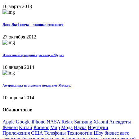
16 марта 2013
Ядро Якубовича – «зеница» головного
27 октября 2012
Известный турецкий красавец – Мурат
10 января 2014
Американцы постепенно покидают Москву.
10 апреля 2014
Облако тэгов
Apple
Google
iPhone
NASA
Relax
Samsung
Xiaomi
Анекдоты
Железо
Китай
Космос
Мир
Мода
Наука
Ноутбуки
Приложения
США
Телефоны
Технологии
Шоу бизнес
авто
алкоголь
болезни
видео
драма
животные
игры
искусственный