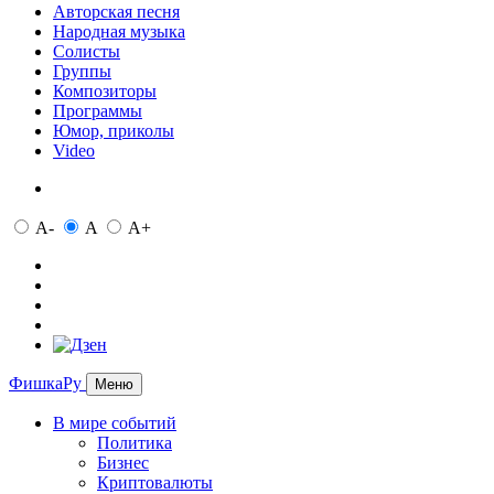
Авторская песня
Народная музыка
Солисты
Группы
Композиторы
Программы
Юмор, приколы
Video
A-
A
A+
ФишкаРу
Меню
В мире событий
Политика
Бизнес
Криптовалюты