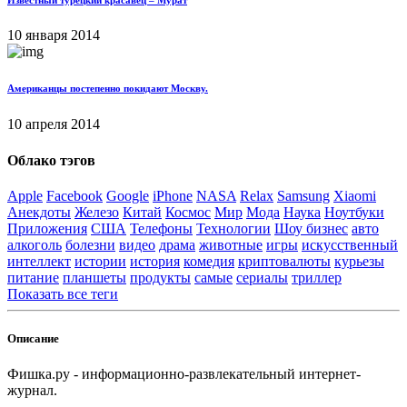
10 января 2014
Американцы постепенно покидают Москву.
10 апреля 2014
Облако тэгов
Apple
Facebook
Google
iPhone
NASA
Relax
Samsung
Xiaomi
Анекдоты
Железо
Китай
Космос
Мир
Мода
Наука
Ноутбуки
Приложения
США
Телефоны
Технологии
Шоу бизнес
авто
алкоголь
болезни
видео
драма
животные
игры
искусственный
интеллект
истории
история
комедия
криптовалюты
курьезы
питание
планшеты
продукты
самые
сериалы
триллер
Показать все теги
Описание
Фишка.ру - информационно-развлекательный интернет-
журнал.