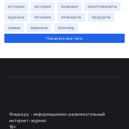
истории
история
комедия
криптовалюты
курьезы
питание
планшеты
продукты
самые
сериалы
триллер
Показать все теги
Описание
Фишка.ру - информационно-развлекательный
интернет-журнал.
18+