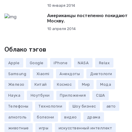
10 января 2014
Американцы постепенно покидают
Москву.
10 апреля 2014
Облако тэгов
Apple
Google
iPhone
NASA
Relax
Samsung
Xiaomi
Анекдоты
Диетологи
Железо
Китай
Космос
Мир
Мода
Наука
Ноутбуки
Приложения
США
Телефоны
Технологии
Шоу бизнес
авто
алкоголь
болезни
видео
драма
животные
игры
искусственный интеллект