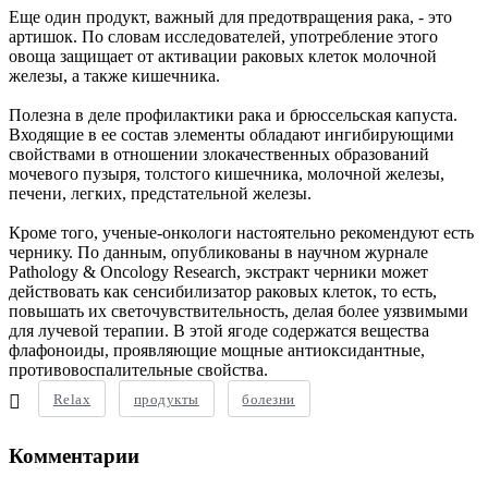
Еще один продукт, важный для предотвращения рака, - это
артишок. По словам исследователей, употребление этого
овоща защищает от активации раковых клеток молочной
железы, а также кишечника.
Полезна в деле профилактики рака и брюссельская капуста.
Входящие в ее состав элементы обладают ингибирующими
свойствами в отношении злокачественных образований
мочевого пузыря, толстого кишечника, молочной железы,
печени, легких, предстательной железы.
Кроме того, ученые-онкологи настоятельно рекомендуют есть
чернику. По данным, опубликованы в научном журнале
Pathology & Oncology Research, экстракт черники может
действовать как сенсибилизатор раковых клеток, то есть,
повышать их светочувствительность, делая более уязвимыми
для лучевой терапии. В этой ягоде содержатся вещества
флафоноиды, проявляющие мощные антиоксидантные,
противовоспалительные свойства.
Relax
продукты
болезни
Комментарии