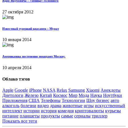
Ядро Якубовича – «зеница» головного
27 октября 2012
Известный турецкий красавец – Мурат
10 января 2014
Американцы постепенно покидают Москву.
10 апреля 2014
Облако тэгов
Apple
Google
iPhone
NASA
Relax
Samsung
Xiaomi
Анекдоты
Диетологи
Железо
Китай
Космос
Мир
Мода
Наука
Ноутбуки
Приложения
США
Телефоны
Технологии
Шоу бизнес
авто
алкоголь
болезни
видео
драма
животные
игры
искусственный
интеллект
истории
история
комедия
криптовалюты
курьезы
питание
планшеты
продукты
самые
сериалы
триллер
Показать все теги