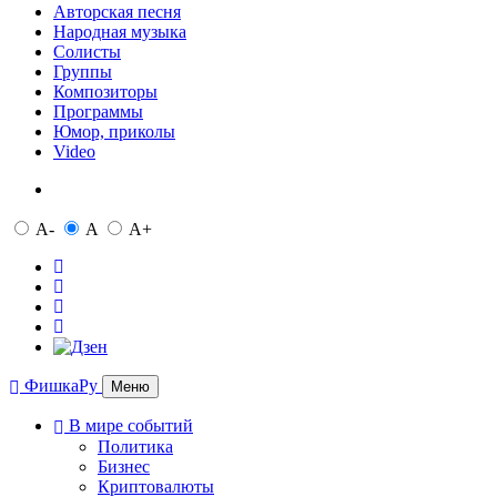
Авторская песня
Народная музыка
Солисты
Группы
Композиторы
Программы
Юмор, приколы
Video
A-
A
A+
ФишкаРу
Меню
В мире событий
Политика
Бизнес
Криптовалюты